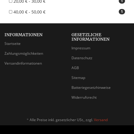
20,00 € - 30,00 €
1
40,00 € - 50,00 €
1
INFORMATIONEN
GESETZLICHE
INFORMATIONEN
Startseite
Impressum
Zahlungsmöglichkeiten
Datenschutz
Versandinformationen
AGB
Sitemap
Batteriegesetzhinweise
Widerrufsrecht
*
Alle Preise inkl. gesetzlicher USt., zzgl.
Versand